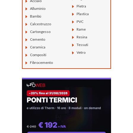
Acciaio
Pietra
Alluminio
Plastica
Bambù
PVC
Calcestruzzo
Rame
Cartongesso
Resina
Cemento
Tessuti
Ceramica
Vetro
Compositi
Fibrocemento