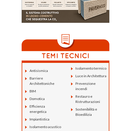
Isolamento termico
Antisismica
Luce in Architettura
Barriere
Architettoniche
Prevenzione
incendi
BIM
Restauro e
Domotica
Ristrutturazioni
Efficienza
Sostenibilità e
energetica
Bioedilizia
Impiantistica
Isolamento acustico