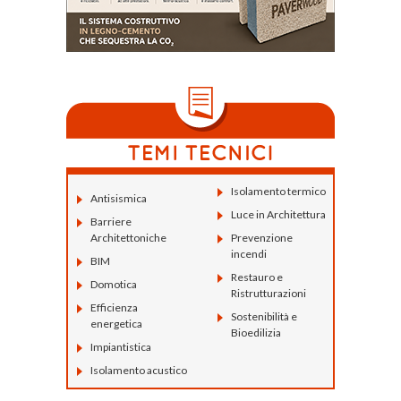
Isolamento termico
Antisismica
Luce in Architettura
Barriere
Architettoniche
Prevenzione
incendi
BIM
Restauro e
Domotica
Ristrutturazioni
Efficienza
Sostenibilità e
energetica
Bioedilizia
Impiantistica
Isolamento acustico