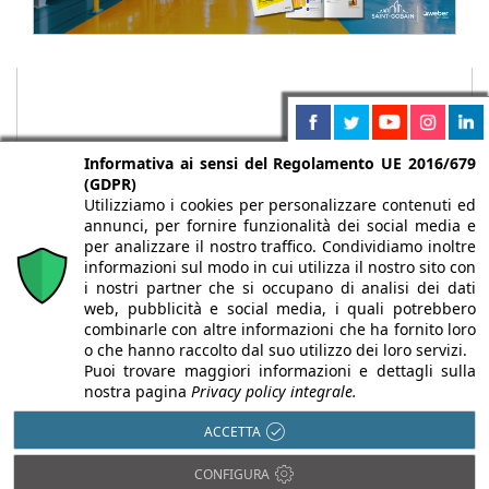
Informativa ai sensi del Regolamento UE 2016/679
(GDPR)
Utilizziamo i cookies per personalizzare contenuti ed
annunci, per fornire funzionalità dei social media e
per analizzare il nostro traffico. Condividiamo inoltre
informazioni sul modo in cui utilizza il nostro sito con
i nostri partner che si occupano di analisi dei dati
web, pubblicità e social media, i quali potrebbero
Chi siamo
Autori
Per la tua pubblicità
Iscriviti alla
combinarle con altre informazioni che ha fornito loro
newsletter
o che hanno raccolto dal suo utilizzo dei loro servizi.
Puoi trovare maggiori informazioni e dettagli sulla
nostra pagina
Privacy policy integrale.
ACCETTA
Infobuild è testata registrata presso il Tribunale di Milano al n° 63
CONFIGURA
dell’8/3/2013 - ISSN 2282-2267