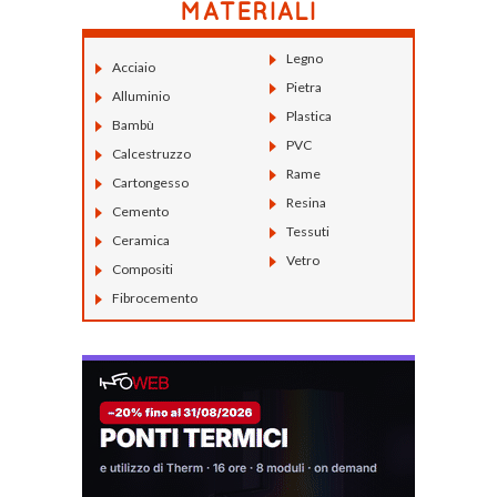
Legno
Acciaio
Pietra
Alluminio
Plastica
Bambù
PVC
Calcestruzzo
Rame
Cartongesso
Resina
Cemento
Tessuti
Ceramica
Vetro
Compositi
Fibrocemento