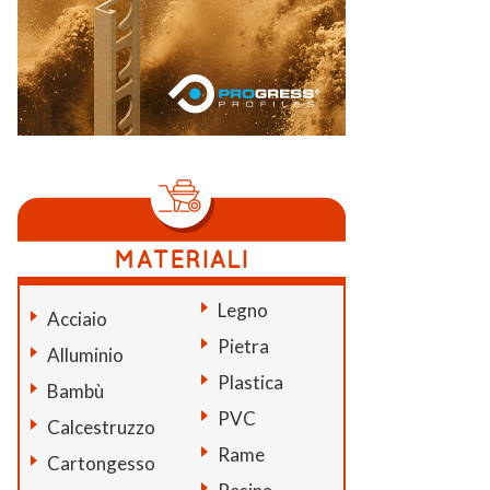
Legno
Acciaio
Pietra
Alluminio
Plastica
Bambù
PVC
Calcestruzzo
Rame
Cartongesso