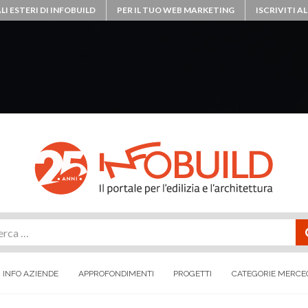
LI ESTERI DI INFOBUILD
PER IL TUO WEB MARKETING
ISCRIVITI 
rca
INFO AZIENDE
APPROFONDIMENTI
PROGETTI
CATEGORIE MERCE