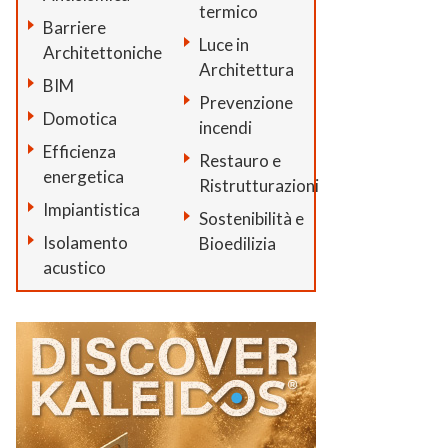
termico
Barriere
Luce in
Architettoniche
Architettura
BIM
Prevenzione
Domotica
incendi
Efficienza
Restauro e
energetica
Ristrutturazioni
Impiantistica
Sostenibilità e
Isolamento
Bioedilizia
acustico