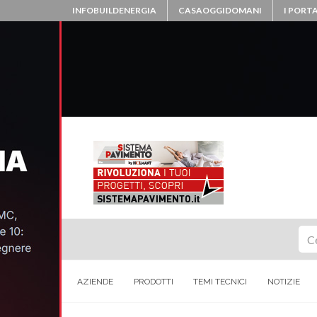
INFOBUILDENERGIA
CASAOGGIDOMANI
I PORTA
Ce
AZIENDE
PRODOTTI
TEMI TECNICI
NOTIZIE