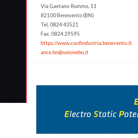
Via Gaetano Rummo, 11
82100 Benevento (BN)
Tel. 0824 43521
Fax. 0824 29595
https://www.confindustria.benevento.it
ance.bn@unionebn.it