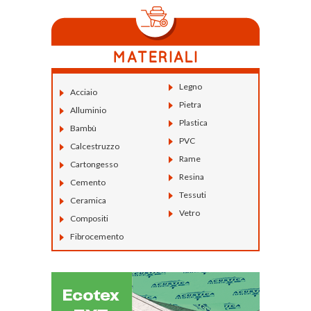
Legno
Acciaio
Pietra
Alluminio
Plastica
Bambù
PVC
Calcestruzzo
Rame
Cartongesso
Resina
Cemento
Tessuti
Ceramica
Vetro
Compositi
Fibrocemento