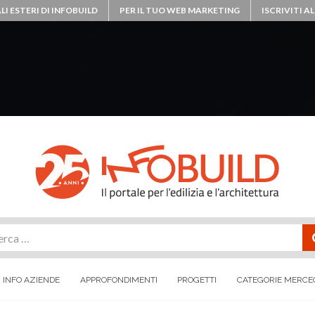
LI ESTERI DI INFOBUILD
PER IL TUO WEB MARKETING
ISCRIVITI 
rca
INFO AZIENDE
APPROFONDIMENTI
PROGETTI
CATEGORIE MERCE