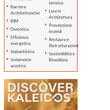
termico
Barriere
Luce in
Architettoniche
Architettura
BIM
Prevenzione
Domotica
incendi
Efficienza
Restauro e
energetica
Ristrutturazioni
Impiantistica
Sostenibilità e
Isolamento
Bioedilizia
acustico