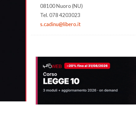
08100 Nuoro (NU)
Tel. 078 4203023
s.cadinu@libero.it