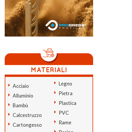
Legno
Acciaio
Pietra
Alluminio
Plastica
Bambù
PVC
Calcestruzzo
Rame
Cartongesso