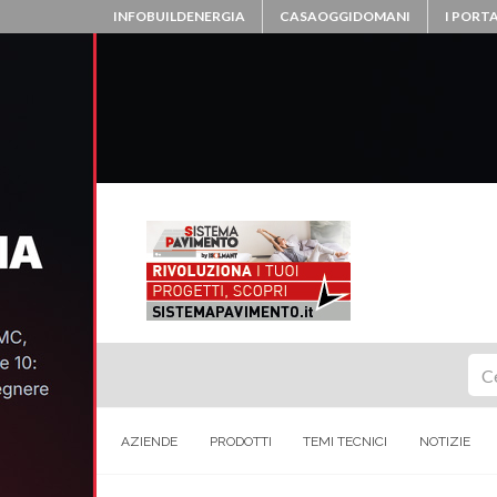
INFOBUILDENERGIA
CASAOGGIDOMANI
I PORTA
Ce
AZIENDE
PRODOTTI
TEMI TECNICI
NOTIZIE