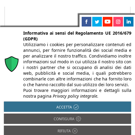
Informativa ai sensi del Regolamento UE 2016/679
(GDPR)
Utilizziamo i cookies per personalizzare contenuti ed
annunci, per fornire funzionalità dei social media e
per analizzare il nostro traffico. Condividiamo inoltre
informazioni sul modo in cui utilizza il nostro sito con
i nostri partner che si occupano di analisi dei dati
web, pubblicità e social media, i quali potrebbero
Chi siamo
Autori
Per la tua pubblicità
Iscriviti alla
combinarle con altre informazioni che ha fornito loro
newsletter
o che hanno raccolto dal suo utilizzo dei loro servizi.
Puoi trovare maggiori informazioni e dettagli sulla
nostra pagina
Privacy policy integrale.
ACCETTA
Infobuild è testata registrata presso il Tribunale di Milano al n° 63
CONFIGURA
dell’8/3/2013 - ISSN 2282-2267
© 2000-2026 Infoweb srl - P.IVA 13155920153 - Tutti i diritti
RIFIUTA