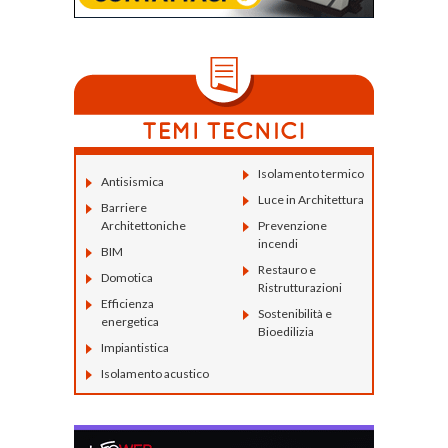
Isolamento termico
Antisismica
Luce in Architettura
Barriere
Architettoniche
Prevenzione
incendi
BIM
Restauro e
Domotica
Ristrutturazioni
Efficienza
Sostenibilità e
energetica
Bioedilizia
Impiantistica
Isolamento acustico