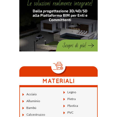
Legno
Acciaio
Pietra
Alluminio
Plastica
Bambù
PVC
Calcestruzzo