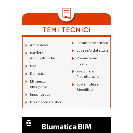
Isolamento termico
Antisismica
Luce in Architettura
Barriere
Architettoniche
Prevenzione
incendi
BIM
Restauro e
Domotica
Ristrutturazioni
Efficienza
Sostenibilità e
energetica
Bioedilizia
Impiantistica
Isolamento acustico