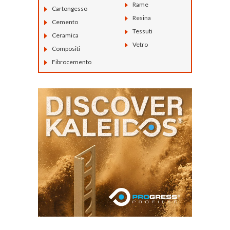
Rame
Cartongesso
Resina
Cemento
Tessuti
Ceramica
Vetro
Compositi
Fibrocemento