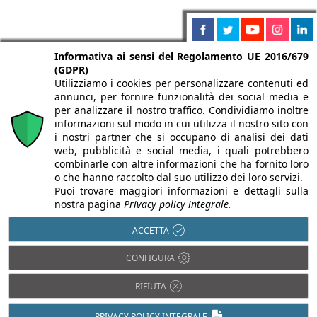
Informativa ai sensi del Regolamento UE 2016/679
(GDPR)
Utilizziamo i cookies per personalizzare contenuti ed
annunci, per fornire funzionalità dei social media e
per analizzare il nostro traffico. Condividiamo inoltre
informazioni sul modo in cui utilizza il nostro sito con
i nostri partner che si occupano di analisi dei dati
web, pubblicità e social media, i quali potrebbero
Chi siamo
Autori
Per la tua pubblicità
Iscriviti alla
combinarle con altre informazioni che ha fornito loro
newsletter
o che hanno raccolto dal suo utilizzo dei loro servizi.
Puoi trovare maggiori informazioni e dettagli sulla
nostra pagina
Privacy policy integrale.
ACCETTA
Infobuild è testata registrata presso il Tribunale di Milano al n° 63
CONFIGURA
dell’8/3/2013 - ISSN 2282-2267
© 2000-2026 Infoweb srl - P.IVA 13155920153 - Tutti i diritti
RIFIUTA
riservati |
Privacy
PRIVACY POLICY INTEGRALE