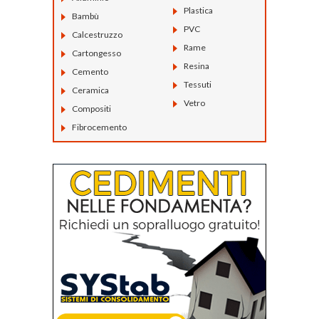
Plastica
Bambù
PVC
Calcestruzzo
Rame
Cartongesso
Resina
Cemento
Tessuti
Ceramica
Vetro
Compositi
Fibrocemento