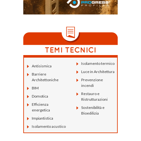
Isolamento termico
Antisismica
Luce in Architettura
Barriere
Architettoniche
Prevenzione
incendi
BIM
Restauro e
Domotica
Ristrutturazioni
Efficienza
Sostenibilità e
energetica
Bioedilizia
Impiantistica
Isolamento acustico