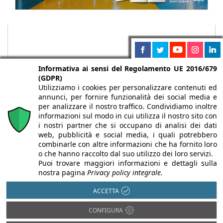
Informativa ai sensi del Regolamento UE 2016/679
(GDPR)
Utilizziamo i cookies per personalizzare contenuti ed
annunci, per fornire funzionalità dei social media e
per analizzare il nostro traffico. Condividiamo inoltre
informazioni sul modo in cui utilizza il nostro sito con
i nostri partner che si occupano di analisi dei dati
web, pubblicità e social media, i quali potrebbero
Chi siamo
Autori
Per la tua pubblicità
Iscriviti alla
combinarle con altre informazioni che ha fornito loro
newsletter
o che hanno raccolto dal suo utilizzo dei loro servizi.
Puoi trovare maggiori informazioni e dettagli sulla
nostra pagina
Privacy policy integrale.
ACCETTA
Infobuild è testata registrata presso il Tribunale di Milano al n° 63
CONFIGURA
dell’8/3/2013 - ISSN 2282-2267