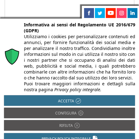
Informativa ai sensi del Regolamento UE 2016/679
(GDPR)
Utilizziamo i cookies per personalizzare contenuti ed
annunci, per fornire funzionalità dei social media e
per analizzare il nostro traffico. Condividiamo inoltre
informazioni sul modo in cui utilizza il nostro sito con
i nostri partner che si occupano di analisi dei dati
web, pubblicità e social media, i quali potrebbero
Chi siamo
Autori
Per la tua pubblicità
Iscriviti alla
combinarle con altre informazioni che ha fornito loro
newsletter
o che hanno raccolto dal suo utilizzo dei loro servizi.
Puoi trovare maggiori informazioni e dettagli sulla
nostra pagina
Privacy policy integrale.
ACCETTA
Infobuild è testata registrata presso il Tribunale di Milano al n° 63
CONFIGURA
dell’8/3/2013 - ISSN 2282-2267
© 2000-2026 Infoweb srl - P.IVA 13155920153 - Tutti i diritti
RIFIUTA
riservati |
Privacy
PRIVACY POLICY INTEGRALE