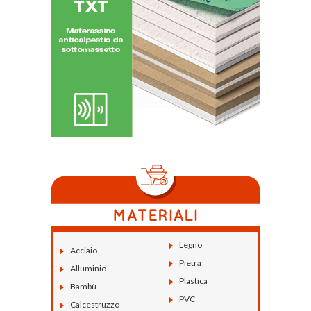
Legno
Acciaio
Pietra
Alluminio
Plastica
Bambù
PVC
Calcestruzzo