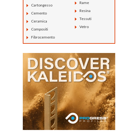
Rame
Cartongesso
Resina
Cemento
Tessuti
Ceramica
Vetro
Compositi
Fibrocemento