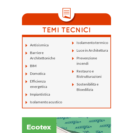
Isolamento termico
Antisismica
Luce in Architettura
Barriere
Architettoniche
Prevenzione
incendi
BIM
Restauro e
Domotica
Ristrutturazioni
Efficienza
Sostenibilità e
energetica
Bioedilizia
Impiantistica
Isolamento acustico