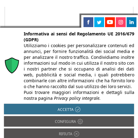
Informativa ai sensi del Regolamento UE 2016/679
(GDPR)
Utilizziamo i cookies per personalizzare contenuti ed
annunci, per fornire funzionalità dei social media e
per analizzare il nostro traffico. Condividiamo inoltre
informazioni sul modo in cui utilizza il nostro sito con
i nostri partner che si occupano di analisi dei dati
web, pubblicità e social media, i quali potrebbero
Chi siamo
Autori
Per la tua pubblicità
Iscriviti alla
combinarle con altre informazioni che ha fornito loro
newsletter
o che hanno raccolto dal suo utilizzo dei loro servizi.
Puoi trovare maggiori informazioni e dettagli sulla
nostra pagina
Privacy policy integrale.
ACCETTA
Infobuild è testata registrata presso il Tribunale di Milano al n° 63
CONFIGURA
dell’8/3/2013 - ISSN 2282-2267
© 2000-2026 Infoweb srl - P.IVA 13155920153 - Tutti i diritti
RIFIUTA