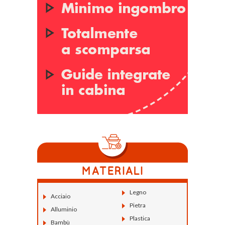
Legno
Acciaio
Pietra
Alluminio
Plastica
Bambù