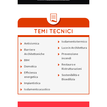
Isolamento termico
Antisismica
Luce in Architettura
Barriere
Architettoniche
Prevenzione
incendi
BIM
Restauro e
Domotica
Ristrutturazioni
Efficienza
Sostenibilità e
energetica
Bioedilizia
Impiantistica
Isolamento acustico