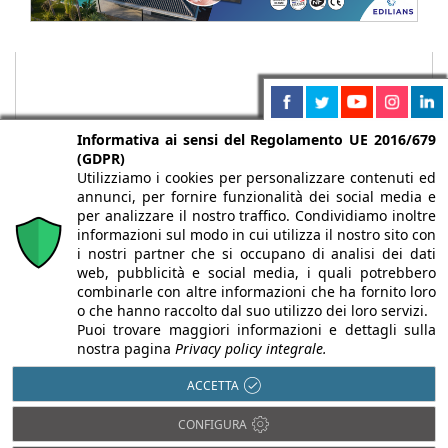
Informativa ai sensi del Regolamento UE 2016/679
(GDPR)
Utilizziamo i cookies per personalizzare contenuti ed
annunci, per fornire funzionalità dei social media e
per analizzare il nostro traffico. Condividiamo inoltre
informazioni sul modo in cui utilizza il nostro sito con
i nostri partner che si occupano di analisi dei dati
web, pubblicità e social media, i quali potrebbero
Chi siamo
Autori
Per la tua pubblicità
Iscriviti alla
combinarle con altre informazioni che ha fornito loro
newsletter
o che hanno raccolto dal suo utilizzo dei loro servizi.
Puoi trovare maggiori informazioni e dettagli sulla
nostra pagina
Privacy policy integrale.
ACCETTA
Infobuild è testata registrata presso il Tribunale di Milano al n° 63
CONFIGURA
dell’8/3/2013 - ISSN 2282-2267