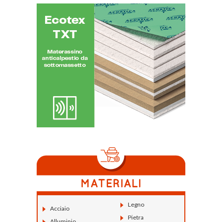
Legno
Acciaio
Pietra
Alluminio