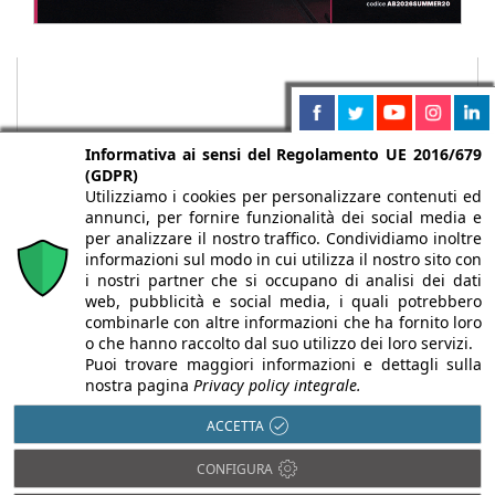
Informativa ai sensi del Regolamento UE 2016/679
(GDPR)
Utilizziamo i cookies per personalizzare contenuti ed
annunci, per fornire funzionalità dei social media e
per analizzare il nostro traffico. Condividiamo inoltre
informazioni sul modo in cui utilizza il nostro sito con
i nostri partner che si occupano di analisi dei dati
web, pubblicità e social media, i quali potrebbero
Chi siamo
Autori
Per la tua pubblicità
Iscriviti alla
combinarle con altre informazioni che ha fornito loro
newsletter
o che hanno raccolto dal suo utilizzo dei loro servizi.
Puoi trovare maggiori informazioni e dettagli sulla
nostra pagina
Privacy policy integrale.
ACCETTA
Infobuild è testata registrata presso il Tribunale di Milano al n° 63
CONFIGURA
dell’8/3/2013 - ISSN 2282-2267