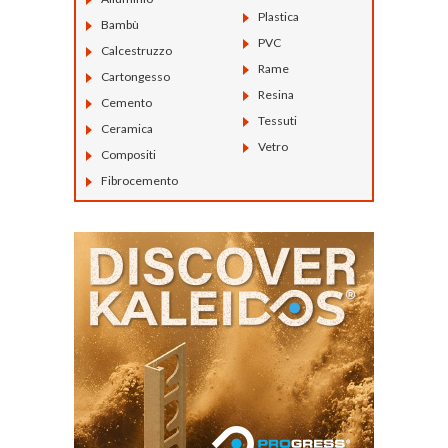
Plastica
Bambù
PVC
Calcestruzzo
Rame
Cartongesso
Resina
Cemento
Tessuti
Ceramica
Vetro
Compositi
Fibrocemento