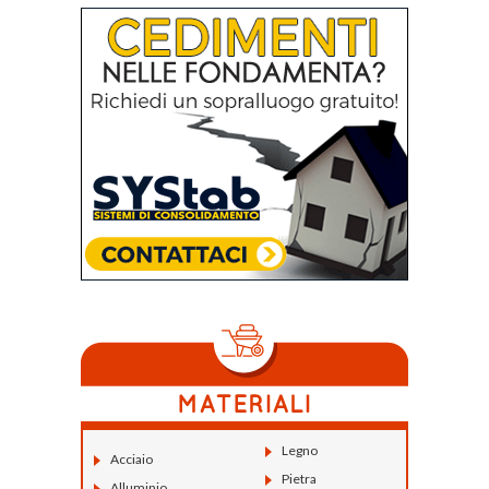
Legno
Acciaio
Pietra
Alluminio