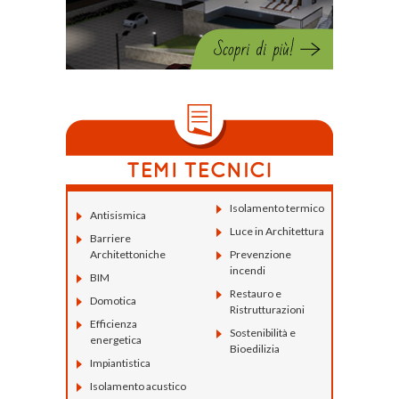
Isolamento termico
Antisismica
Luce in Architettura
Barriere
Architettoniche
Prevenzione
incendi
BIM
Restauro e
Domotica
Ristrutturazioni
Efficienza
Sostenibilità e
energetica
Bioedilizia
Impiantistica
Isolamento acustico