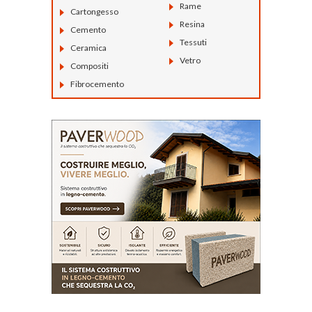
Rame
Cartongesso
Resina
Cemento
Tessuti
Ceramica
Vetro
Compositi
Fibrocemento