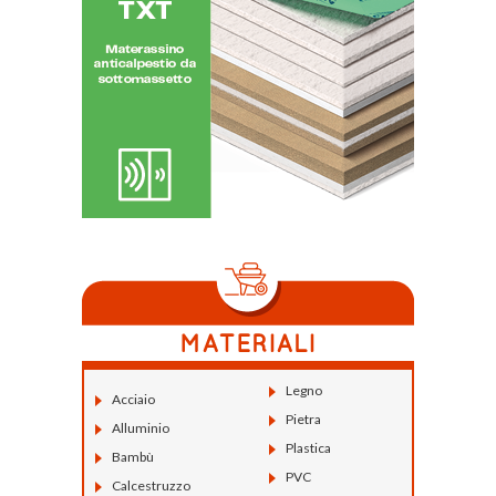
Legno
Acciaio
Pietra
Alluminio
Plastica
Bambù
PVC
Calcestruzzo