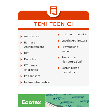
Isolamento termico
Antisismica
Luce in Architettura
Barriere
Architettoniche
Prevenzione
incendi
BIM
Restauro e
Domotica
Ristrutturazioni
Efficienza
Sostenibilità e
energetica
Bioedilizia
Impiantistica
Isolamento acustico