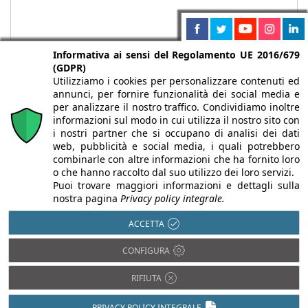
Informativa ai sensi del Regolamento UE 2016/679
(GDPR)
Utilizziamo i cookies per personalizzare contenuti ed
annunci, per fornire funzionalità dei social media e
per analizzare il nostro traffico. Condividiamo inoltre
informazioni sul modo in cui utilizza il nostro sito con
i nostri partner che si occupano di analisi dei dati
web, pubblicità e social media, i quali potrebbero
Chi siamo
Autori
Per la tua pubblicità
Iscriviti alla
combinarle con altre informazioni che ha fornito loro
newsletter
o che hanno raccolto dal suo utilizzo dei loro servizi.
Puoi trovare maggiori informazioni e dettagli sulla
nostra pagina
Privacy policy integrale.
ACCETTA
Infobuild è testata registrata presso il Tribunale di Milano al n° 63
CONFIGURA
dell’8/3/2013 - ISSN 2282-2267
© 2000-2026 Infoweb srl - P.IVA 13155920153 - Tutti i diritti
RIFIUTA
riservati |
Privacy
PRIVACY POLICY INTEGRALE