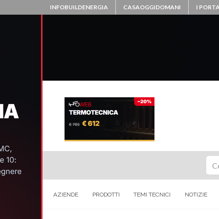
INFOBUILDENERGIA
CASAOGGIDOMANI
I PORTA
Ce
AZIENDE
PRODOTTI
TEMI TECNICI
NOTIZIE