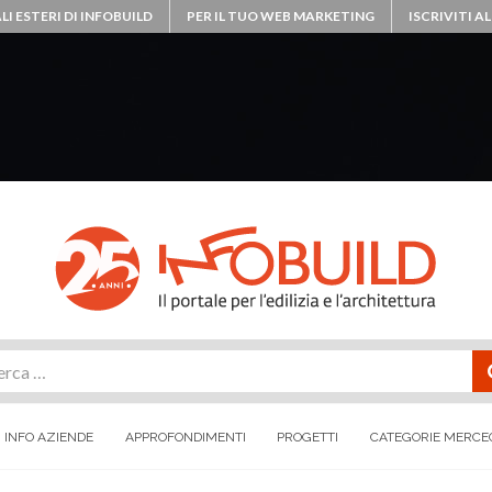
LI ESTERI DI INFOBUILD
PER IL TUO WEB MARKETING
ISCRIVITI 
rca
INFO AZIENDE
APPROFONDIMENTI
PROGETTI
CATEGORIE MERCE