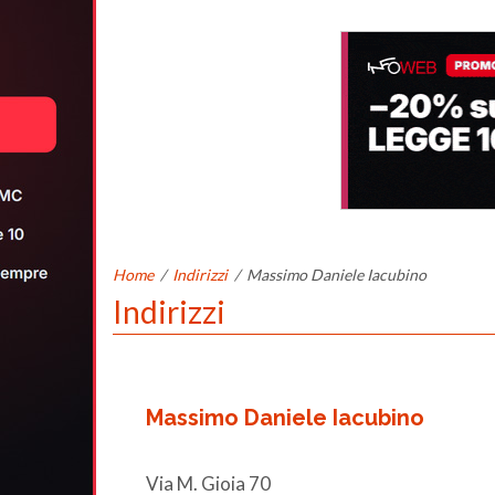
Home
/
Indirizzi
/
Massimo Daniele Iacubino
Indirizzi
Massimo Daniele Iacubino
Via M. Gioia 70