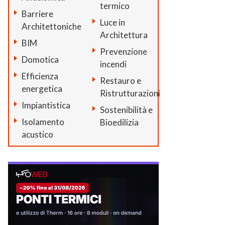
termico
Barriere
Luce in
Architettoniche
Architettura
BIM
Prevenzione
Domotica
incendi
Efficienza
Restauro e
energetica
Ristrutturazioni
Impiantistica
Sostenibilità e
Isolamento
Bioedilizia
acustico