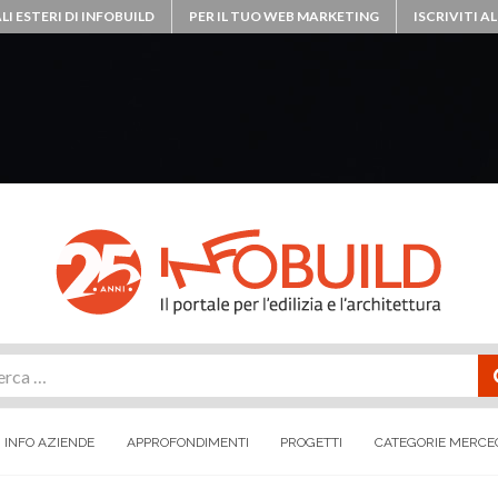
LI ESTERI DI INFOBUILD
PER IL TUO WEB MARKETING
ISCRIVITI 
rca
INFO AZIENDE
APPROFONDIMENTI
PROGETTI
CATEGORIE MERCE