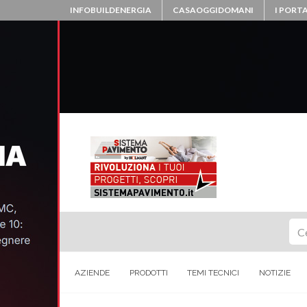
INFOBUILDENERGIA
CASAOGGIDOMANI
I PORTA
Ce
AZIENDE
PRODOTTI
TEMI TECNICI
NOTIZIE