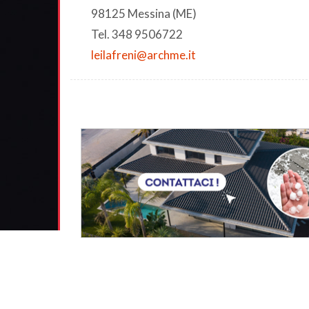
98125 Messina (ME)
Tel. 348 9506722
leilafreni@archme.it