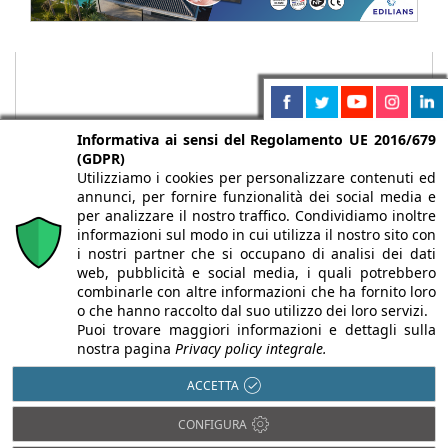
Informativa ai sensi del Regolamento UE 2016/679
(GDPR)
Utilizziamo i cookies per personalizzare contenuti ed
annunci, per fornire funzionalità dei social media e
per analizzare il nostro traffico. Condividiamo inoltre
informazioni sul modo in cui utilizza il nostro sito con
i nostri partner che si occupano di analisi dei dati
web, pubblicità e social media, i quali potrebbero
Chi siamo
Autori
Per la tua pubblicità
Iscriviti alla
combinarle con altre informazioni che ha fornito loro
newsletter
o che hanno raccolto dal suo utilizzo dei loro servizi.
Puoi trovare maggiori informazioni e dettagli sulla
nostra pagina
Privacy policy integrale.
ACCETTA
Infobuild è testata registrata presso il Tribunale di Milano al n° 63
CONFIGURA
dell’8/3/2013 - ISSN 2282-2267