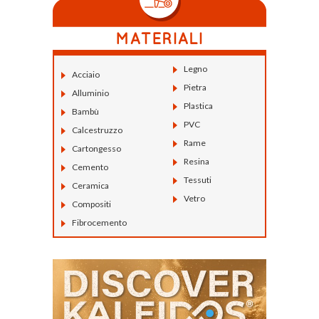
Legno
Acciaio
Pietra
Alluminio
Plastica
Bambù
PVC
Calcestruzzo
Rame
Cartongesso
Resina
Cemento
Tessuti
Ceramica
Vetro
Compositi
Fibrocemento