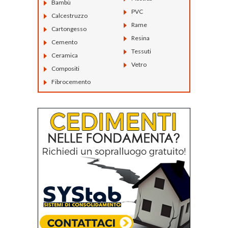
Bambù
PVC
Calcestruzzo
Rame
Cartongesso
Resina
Cemento
Tessuti
Ceramica
Vetro
Compositi
Fibrocemento