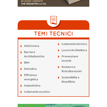
Isolamento termico
Antisismica
Luce in Architettura
Barriere
Architettoniche
Prevenzione
incendi
BIM
Restauro e
Domotica
Ristrutturazioni
Efficienza
Sostenibilità e
energetica
Bioedilizia
Impiantistica
Isolamento acustico