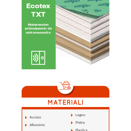
Legno
Acciaio
Pietra
Alluminio
Plastica