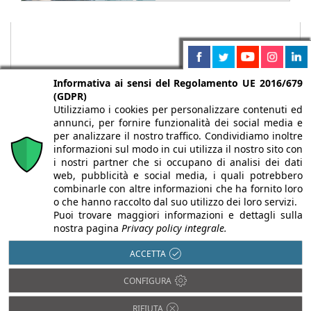
Informativa ai sensi del Regolamento UE 2016/679
(GDPR)
Utilizziamo i cookies per personalizzare contenuti ed
annunci, per fornire funzionalità dei social media e
per analizzare il nostro traffico. Condividiamo inoltre
informazioni sul modo in cui utilizza il nostro sito con
i nostri partner che si occupano di analisi dei dati
web, pubblicità e social media, i quali potrebbero
Chi siamo
Autori
Per la tua pubblicità
Iscriviti alla
combinarle con altre informazioni che ha fornito loro
newsletter
o che hanno raccolto dal suo utilizzo dei loro servizi.
Puoi trovare maggiori informazioni e dettagli sulla
nostra pagina
Privacy policy integrale.
ACCETTA
Infobuild è testata registrata presso il Tribunale di Milano al n° 63
CONFIGURA
dell’8/3/2013 - ISSN 2282-2267
© 2000-2026 Infoweb srl - P.IVA 13155920153 - Tutti i diritti
RIFIUTA