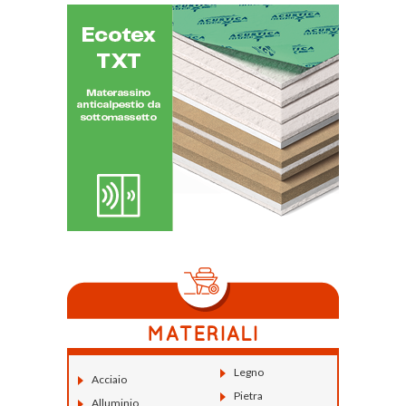
Legno
Acciaio
Pietra
Alluminio