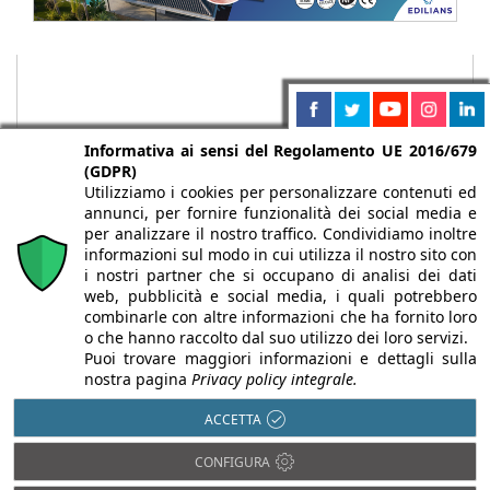
Informativa ai sensi del Regolamento UE 2016/679
(GDPR)
Utilizziamo i cookies per personalizzare contenuti ed
annunci, per fornire funzionalità dei social media e
per analizzare il nostro traffico. Condividiamo inoltre
informazioni sul modo in cui utilizza il nostro sito con
i nostri partner che si occupano di analisi dei dati
web, pubblicità e social media, i quali potrebbero
Chi siamo
Autori
Per la tua pubblicità
Iscriviti alla
combinarle con altre informazioni che ha fornito loro
newsletter
o che hanno raccolto dal suo utilizzo dei loro servizi.
Puoi trovare maggiori informazioni e dettagli sulla
nostra pagina
Privacy policy integrale.
ACCETTA
Infobuild è testata registrata presso il Tribunale di Milano al n° 63
CONFIGURA
dell’8/3/2013 - ISSN 2282-2267