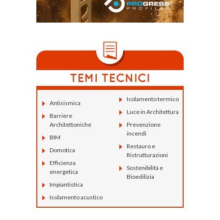
Isolamento termico
Antisismica
Luce in Architettura
Barriere
Architettoniche
Prevenzione
incendi
BIM
Restauro e
Domotica
Ristrutturazioni
Efficienza
Sostenibilità e
energetica
Bioedilizia
Impiantistica
Isolamento acustico