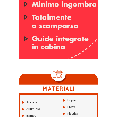
Legno
Acciaio
Pietra
Alluminio
Plastica
Bambù