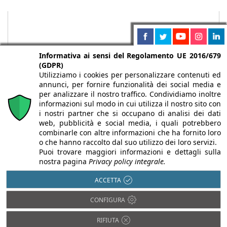
Informativa ai sensi del Regolamento UE 2016/679
(GDPR)
Utilizziamo i cookies per personalizzare contenuti ed
annunci, per fornire funzionalità dei social media e
per analizzare il nostro traffico. Condividiamo inoltre
informazioni sul modo in cui utilizza il nostro sito con
i nostri partner che si occupano di analisi dei dati
web, pubblicità e social media, i quali potrebbero
Chi siamo
Autori
Per la tua pubblicità
Iscriviti alla
combinarle con altre informazioni che ha fornito loro
newsletter
o che hanno raccolto dal suo utilizzo dei loro servizi.
Puoi trovare maggiori informazioni e dettagli sulla
nostra pagina
Privacy policy integrale.
ACCETTA
Infobuild è testata registrata presso il Tribunale di Milano al n° 63
CONFIGURA
dell’8/3/2013 - ISSN 2282-2267
© 2000-2026 Infoweb srl - P.IVA 13155920153 - Tutti i diritti
RIFIUTA