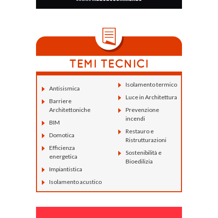
Isolamento termico
Antisismica
Luce in Architettura
Barriere
Architettoniche
Prevenzione
incendi
BIM
Restauro e
Domotica
Ristrutturazioni
Efficienza
Sostenibilità e
energetica
Bioedilizia
Impiantistica
Isolamento acustico