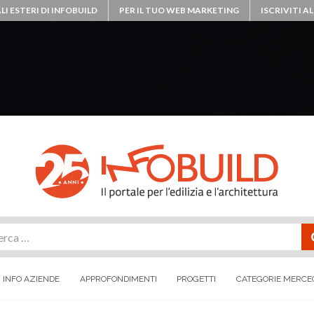
LI ESTERI DI INFOBUILD
PER IL TUO WEB MARKETING
ISCRIVITI 
rca
INFO AZIENDE
APPROFONDIMENTI
PROGETTI
CATEGORIE MERCE