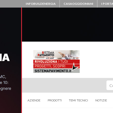
INFOBUILDENERGIA
CASAOGGIDOMANI
I PORTA
Ce
AZIENDE
PRODOTTI
TEMI TECNICI
NOTIZIE