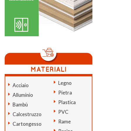
Legno
Acciaio
Pietra
Alluminio
Plastica
Bambù
PVC
Calcestruzzo
Rame
Cartongesso