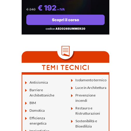
Isolamento termico
Antisismica
Luce in Architettura
Barriere
Architettoniche
Prevenzione
incendi
BIM
Restauro e
Domotica
Ristrutturazioni
Efficienza
Sostenibilità e
energetica
Bioedilizia
Impiantistica