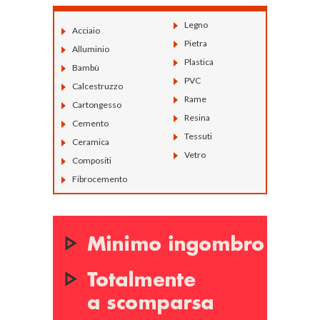
Legno
Acciaio
Pietra
Alluminio
Plastica
Bambù
PVC
Calcestruzzo
Rame
Cartongesso
Resina
Cemento
Tessuti
Ceramica
Vetro
Compositi
Fibrocemento