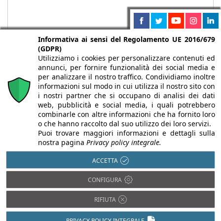
Informativa ai sensi del Regolamento UE 2016/679
(GDPR)
Utilizziamo i cookies per personalizzare contenuti ed
annunci, per fornire funzionalità dei social media e
per analizzare il nostro traffico. Condividiamo inoltre
informazioni sul modo in cui utilizza il nostro sito con
i nostri partner che si occupano di analisi dei dati
web, pubblicità e social media, i quali potrebbero
Chi siamo
Autori
Per la tua pubblicità
Iscriviti alla
combinarle con altre informazioni che ha fornito loro
newsletter
o che hanno raccolto dal suo utilizzo dei loro servizi.
Puoi trovare maggiori informazioni e dettagli sulla
nostra pagina
Privacy policy integrale.
ACCETTA
Infobuild è testata registrata presso il Tribunale di Milano al n° 63
CONFIGURA
dell’8/3/2013 - ISSN 2282-2267
© 2000-2026 Infoweb srl - P.IVA 13155920153 - Tutti i diritti
RIFIUTA
riservati |
Privacy
PRIVACY POLICY INTEGRALE