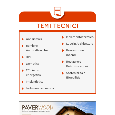
Isolamento termico
Antisismica
Luce in Architettura
Barriere
Architettoniche
Prevenzione
incendi
BIM
Restauro e
Domotica
Ristrutturazioni
Efficienza
Sostenibilità e
energetica
Bioedilizia
Impiantistica
Isolamento acustico