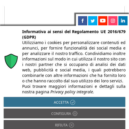
Informativa ai sensi del Regolamento UE 2016/679
(GDPR)
Utilizziamo i cookies per personalizzare contenuti ed
annunci, per fornire funzionalità dei social media e
per analizzare il nostro traffico. Condividiamo inoltre
informazioni sul modo in cui utilizza il nostro sito con
i nostri partner che si occupano di analisi dei dati
web, pubblicità e social media, i quali potrebbero
Chi siamo
Autori
Per la tua pubblicità
Iscriviti alla
combinarle con altre informazioni che ha fornito loro
newsletter
o che hanno raccolto dal suo utilizzo dei loro servizi.
Puoi trovare maggiori informazioni e dettagli sulla
nostra pagina
Privacy policy integrale.
ACCETTA
Infobuild è testata registrata presso il Tribunale di Milano al n° 63
CONFIGURA
dell’8/3/2013 - ISSN 2282-2267
© 2000-2026 Infoweb srl - P.IVA 13155920153 - Tutti i diritti
RIFIUTA