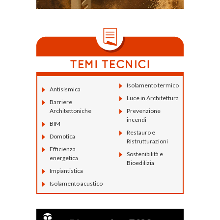
Isolamento termico
Antisismica
Luce in Architettura
Barriere
Architettoniche
Prevenzione
incendi
BIM
Restauro e
Domotica
Ristrutturazioni
Efficienza
Sostenibilità e
energetica
Bioedilizia
Impiantistica
Isolamento acustico