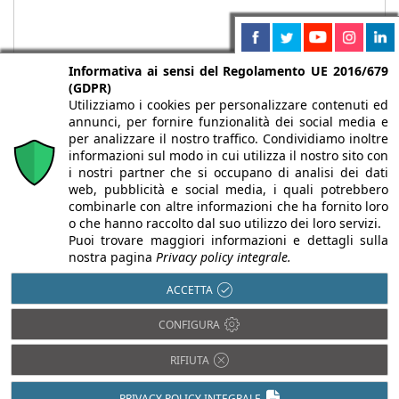
Informativa ai sensi del Regolamento UE 2016/679
(GDPR)
Utilizziamo i cookies per personalizzare contenuti ed
annunci, per fornire funzionalità dei social media e
per analizzare il nostro traffico. Condividiamo inoltre
informazioni sul modo in cui utilizza il nostro sito con
i nostri partner che si occupano di analisi dei dati
web, pubblicità e social media, i quali potrebbero
Chi siamo
Autori
Per la tua pubblicità
Iscriviti alla
combinarle con altre informazioni che ha fornito loro
newsletter
o che hanno raccolto dal suo utilizzo dei loro servizi.
Puoi trovare maggiori informazioni e dettagli sulla
nostra pagina
Privacy policy integrale.
ACCETTA
Infobuild è testata registrata presso il Tribunale di Milano al n° 63
CONFIGURA
dell’8/3/2013 - ISSN 2282-2267
© 2000-2026 Infoweb srl - P.IVA 13155920153 - Tutti i diritti
RIFIUTA
riservati |
Privacy
PRIVACY POLICY INTEGRALE