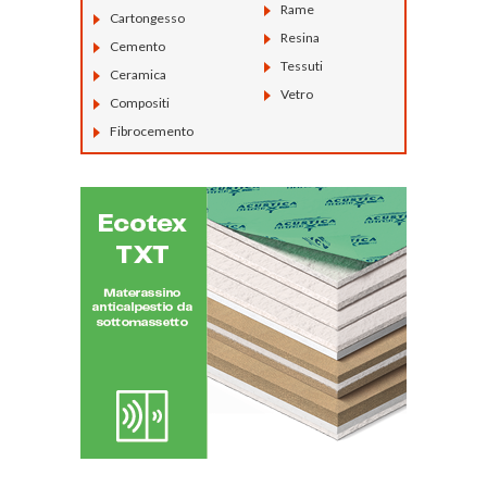
Rame
Cartongesso
Resina
Cemento
Tessuti
Ceramica
Vetro
Compositi
Fibrocemento