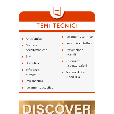
Isolamento termico
Antisismica
Luce in Architettura
Barriere
Architettoniche
Prevenzione
incendi
BIM
Restauro e
Domotica
Ristrutturazioni
Efficienza
Sostenibilità e
energetica
Bioedilizia
Impiantistica
Isolamento acustico