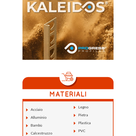
Legno
Acciaio
Pietra
Alluminio
Plastica
Bambù
PVC
Calcestruzzo