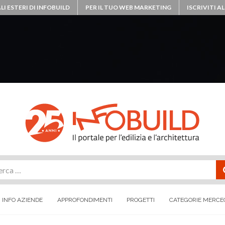
LI ESTERI DI INFOBUILD
PER IL TUO WEB MARKETING
ISCRIVITI 
rca
INFO AZIENDE
APPROFONDIMENTI
PROGETTI
CATEGORIE MERCE