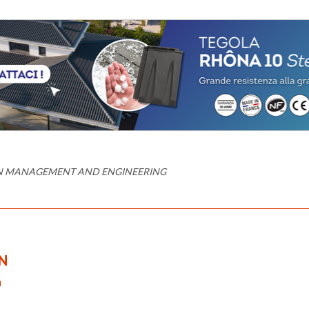
N MANAGEMENT AND ENGINEERING
N
G