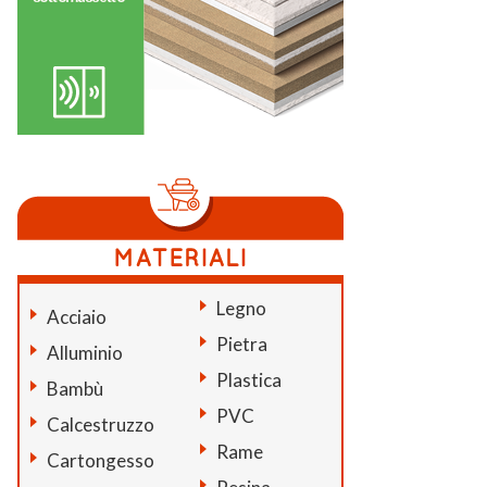
Legno
Acciaio
Pietra
Alluminio
Plastica
Bambù
PVC
Calcestruzzo
Rame
Cartongesso