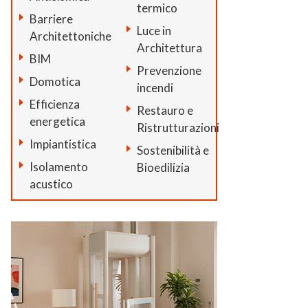
termico
Barriere
Luce in
Architettoniche
Architettura
BIM
Prevenzione
Domotica
incendi
Efficienza
Restauro e
energetica
Ristrutturazioni
Impiantistica
Sostenibilità e
Isolamento
Bioedilizia
acustico