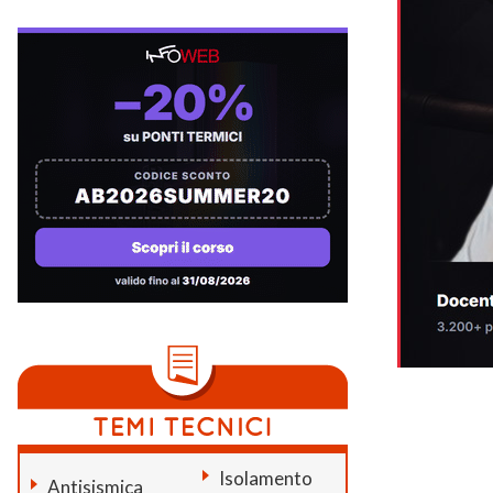
Isolamento
Antisismica