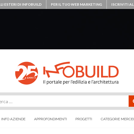
LI ESTERI DI INFOBUILD
PER IL TUO WEB MARKETING
ISCRIVITI 
rca
INFO AZIENDE
APPROFONDIMENTI
PROGETTI
CATEGORIE MERCE