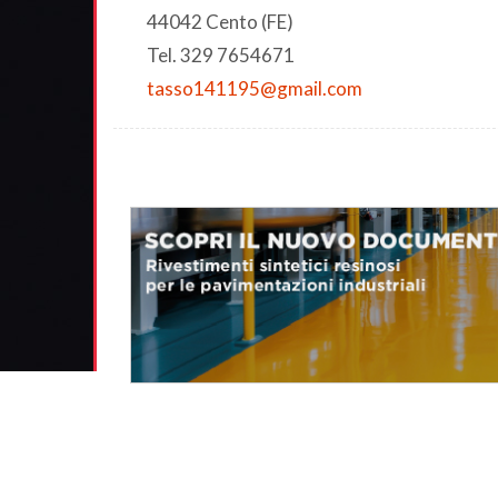
44042 Cento (FE)
Tel. 329 7654671
tasso141195@gmail.com