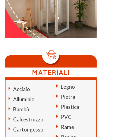
Legno
Acciaio
Pietra
Alluminio
Plastica
Bambù
PVC
Calcestruzzo
Rame
Cartongesso