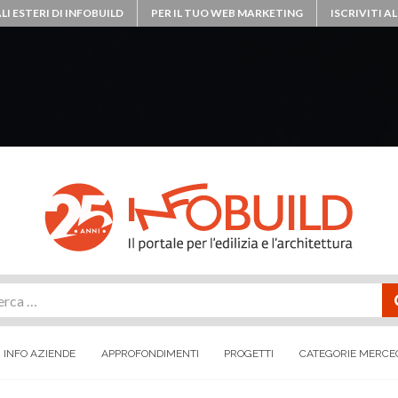
LI ESTERI DI INFOBUILD
PER IL TUO WEB MARKETING
ISCRIVITI 
rca
INFO AZIENDE
APPROFONDIMENTI
PROGETTI
CATEGORIE MERCE