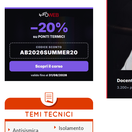
Isolamento
Antisismica