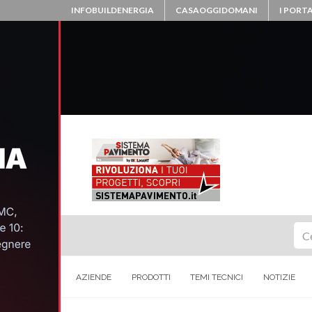
INFOBUILDENERGIA
CASAOGGIDOMANI
I PORTA
Ce
AZIENDE
PRODOTTI
TEMI TECNICI
NOTIZIE