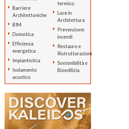
termico
Barriere
Luce in
Architettoniche
Architettura
BIM
Prevenzione
Domotica
incendi
Efficienza
Restauro e
energetica
Ristrutturazioni
Impiantistica
Sostenibilità e
Isolamento
Bioedilizia
acustico