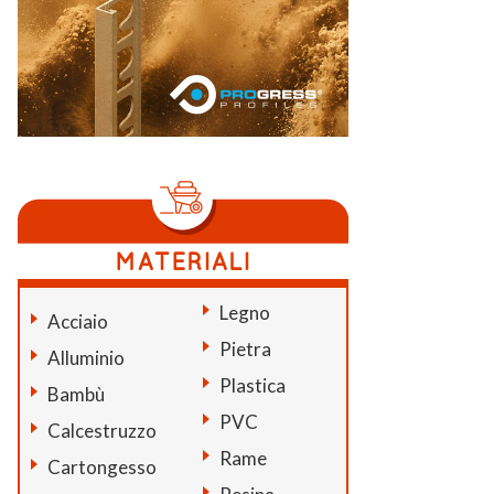
Legno
Acciaio
Pietra
Alluminio
Plastica
Bambù
PVC
Calcestruzzo
Rame
Cartongesso