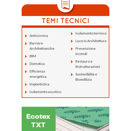
Isolamento termico
Antisismica
Luce in Architettura
Barriere
Architettoniche
Prevenzione
incendi
BIM
Restauro e
Domotica
Ristrutturazioni
Efficienza
Sostenibilità e
energetica
Bioedilizia
Impiantistica
Isolamento acustico