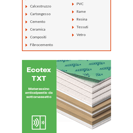
PVC
Calcestruzzo
Rame
Cartongesso
Resina
Cemento
Tessuti
Ceramica
Vetro
Compositi
Fibrocemento