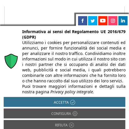
Informativa ai sensi del Regolamento UE 2016/679
(GDPR)
Utilizziamo i cookies per personalizzare contenuti ed
annunci, per fornire funzionalità dei social media e
per analizzare il nostro traffico. Condividiamo inoltre
informazioni sul modo in cui utilizza il nostro sito con
i nostri partner che si occupano di analisi dei dati
web, pubblicità e social media, i quali potrebbero
Chi siamo
Autori
Per la tua pubblicità
Iscriviti alla
combinarle con altre informazioni che ha fornito loro
newsletter
o che hanno raccolto dal suo utilizzo dei loro servizi.
Puoi trovare maggiori informazioni e dettagli sulla
nostra pagina
Privacy policy integrale.
ACCETTA
Infobuild è testata registrata presso il Tribunale di Milano al n° 63
CONFIGURA
dell’8/3/2013 - ISSN 2282-2267
© 2000-2026 Infoweb srl - P.IVA 13155920153 - Tutti i diritti
RIFIUTA