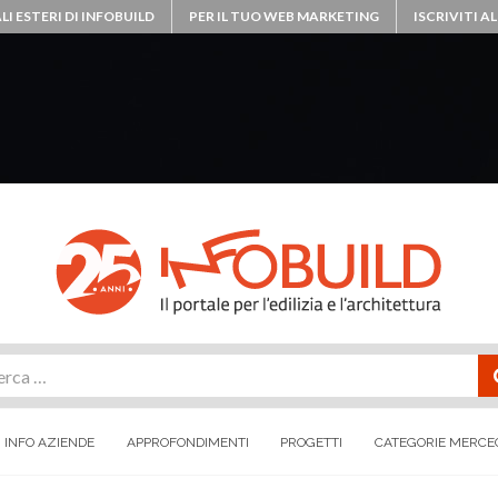
LI ESTERI DI INFOBUILD
PER IL TUO WEB MARKETING
ISCRIVITI 
rca
INFO AZIENDE
APPROFONDIMENTI
PROGETTI
CATEGORIE MERCE