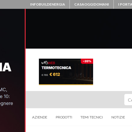
INFOBUILDENERGIA
CASAOGGIDOMANI
I PORTA
Ce
AZIENDE
PRODOTTI
TEMI TECNICI
NOTIZIE