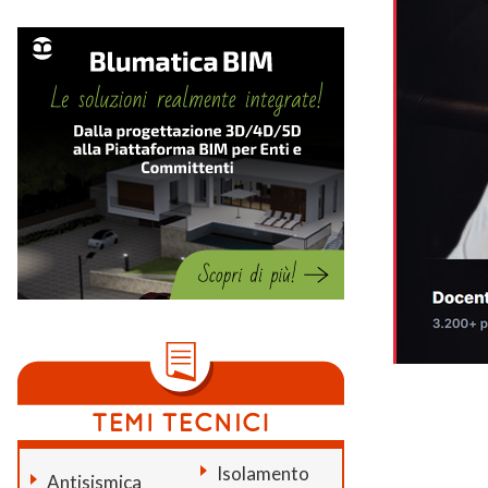
Isolamento
Antisismica