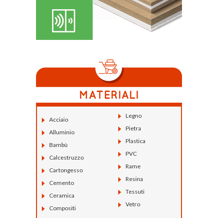
Legno
Acciaio
Pietra
Alluminio
Plastica
Bambù
PVC
Calcestruzzo
Rame
Cartongesso
Resina
Cemento
Tessuti
Ceramica
Vetro
Compositi