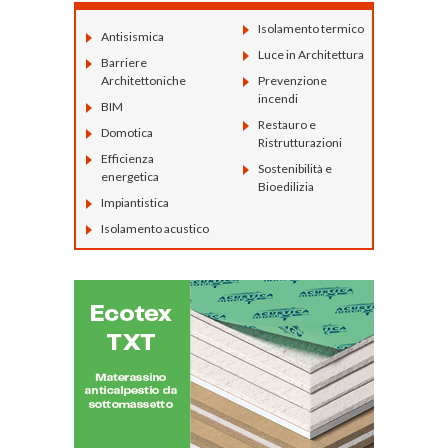
Isolamento termico
Antisismica
Luce in Architettura
Barriere
Architettoniche
Prevenzione
incendi
BIM
Restauro e
Domotica
Ristrutturazioni
Efficienza
Sostenibilità e
energetica
Bioedilizia
Impiantistica
Isolamento acustico