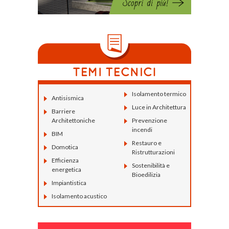
Isolamento termico
Antisismica
Luce in Architettura
Barriere
Architettoniche
Prevenzione
incendi
BIM
Restauro e
Domotica
Ristrutturazioni
Efficienza
Sostenibilità e
energetica
Bioedilizia
Impiantistica
Isolamento acustico