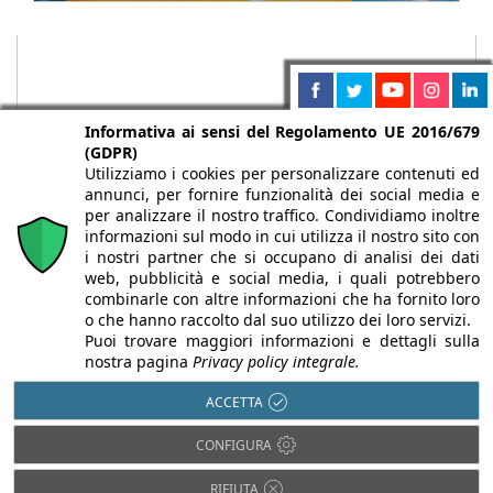
Informativa ai sensi del Regolamento UE 2016/679
(GDPR)
Utilizziamo i cookies per personalizzare contenuti ed
annunci, per fornire funzionalità dei social media e
per analizzare il nostro traffico. Condividiamo inoltre
informazioni sul modo in cui utilizza il nostro sito con
i nostri partner che si occupano di analisi dei dati
web, pubblicità e social media, i quali potrebbero
Chi siamo
Autori
Per la tua pubblicità
Iscriviti alla
combinarle con altre informazioni che ha fornito loro
newsletter
o che hanno raccolto dal suo utilizzo dei loro servizi.
Puoi trovare maggiori informazioni e dettagli sulla
nostra pagina
Privacy policy integrale.
ACCETTA
Infobuild è testata registrata presso il Tribunale di Milano al n° 63
CONFIGURA
dell’8/3/2013 - ISSN 2282-2267
© 2000-2026 Infoweb srl - P.IVA 13155920153 - Tutti i diritti
RIFIUTA