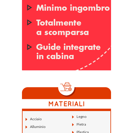
Legno
Acciaio
Pietra
Alluminio
Plastica