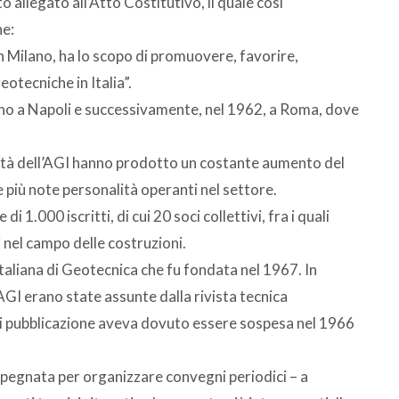
o allegato all’Atto Costitutivo, il quale così
ne:
n Milano, ha lo scopo di promuovere, favorire,
eotecniche in Italia”.
lano a Napoli e successivamente, nel 1962, a Roma, dove
ività dell’AGI hanno prodotto un costante aumento del
le più note personalità operanti nel settore.
1.000 iscritti, di cui 20 soci collettivi, fra i quali
ti nel campo delle costruzioni.
Italiana di Geotecnica che fu fondata nel 1967. In
’AGI erano state assunte dalla rivista tecnica
ui pubblicazione aveva dovuto essere sospesa nel 1966
impegnata per organizzare convegni periodici – a