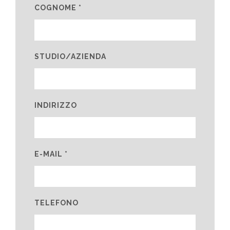
COGNOME *
STUDIO/AZIENDA
INDIRIZZO
E-MAIL *
TELEFONO