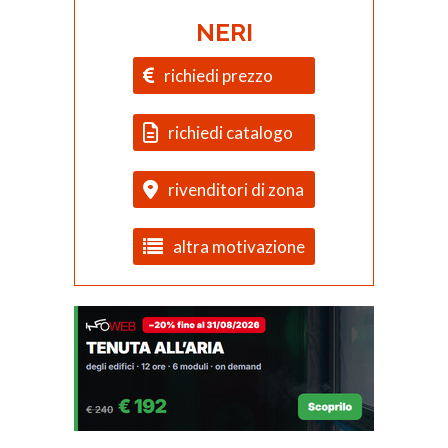
NERI
richiedi prezzo
richiedi catalogo
rivenditori di zona
altra motivazione