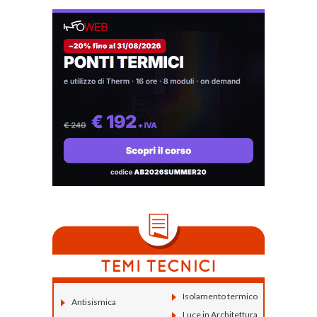
Isolamento termico
Antisismica
Luce in Architettura