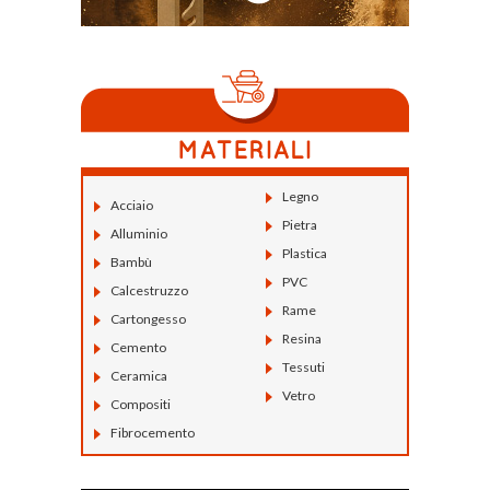
Legno
Acciaio
Pietra
Alluminio
Plastica
Bambù
PVC
Calcestruzzo
Rame
Cartongesso
Resina
Cemento
Tessuti
Ceramica
Vetro
Compositi
Fibrocemento