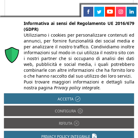
Informativa ai sensi del Regolamento UE 2016/679
(GDPR)
Utilizziamo i cookies per personalizzare contenuti ed
annunci, per fornire funzionalità dei social media e
per analizzare il nostro traffico. Condividiamo inoltre
informazioni sul modo in cui utilizza il nostro sito con
i nostri partner che si occupano di analisi dei dati
web, pubblicità e social media, i quali potrebbero
Chi siamo
Autori
Per la tua pubblicità
Iscriviti alla
combinarle con altre informazioni che ha fornito loro
newsletter
o che hanno raccolto dal suo utilizzo dei loro servizi.
Puoi trovare maggiori informazioni e dettagli sulla
nostra pagina
Privacy policy integrale.
ACCETTA
Infobuild è testata registrata presso il Tribunale di Milano al n° 63
CONFIGURA
dell’8/3/2013 - ISSN 2282-2267
© 2000-2026 Infoweb srl - P.IVA 13155920153 - Tutti i diritti
RIFIUTA
riservati |
Privacy
PRIVACY POLICY INTEGRALE