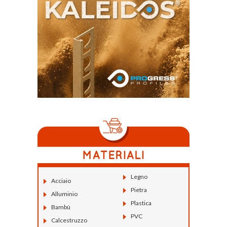
Legno
Acciaio
Pietra
Alluminio
Plastica
Bambù
PVC
Calcestruzzo