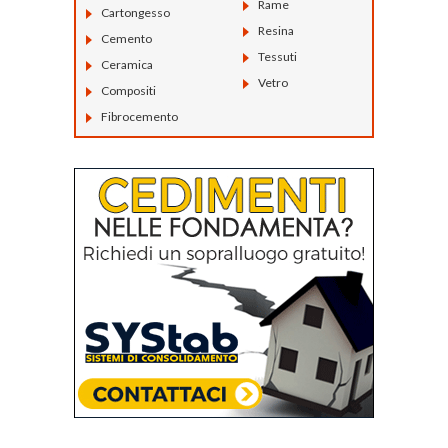
Rame
Cartongesso
Resina
Cemento
Tessuti
Ceramica
Vetro
Compositi
Fibrocemento