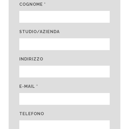
COGNOME *
STUDIO/AZIENDA
INDIRIZZO
E-MAIL *
TELEFONO