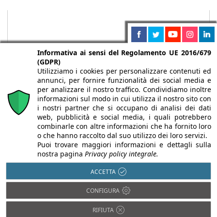
Informativa ai sensi del Regolamento UE 2016/679
(GDPR)
Utilizziamo i cookies per personalizzare contenuti ed
annunci, per fornire funzionalità dei social media e
per analizzare il nostro traffico. Condividiamo inoltre
informazioni sul modo in cui utilizza il nostro sito con
i nostri partner che si occupano di analisi dei dati
web, pubblicità e social media, i quali potrebbero
Chi siamo
Autori
Per la tua pubblicità
Iscriviti alla
combinarle con altre informazioni che ha fornito loro
newsletter
o che hanno raccolto dal suo utilizzo dei loro servizi.
Puoi trovare maggiori informazioni e dettagli sulla
nostra pagina
Privacy policy integrale.
ACCETTA
Infobuild è testata registrata presso il Tribunale di Milano al n° 63
CONFIGURA
dell’8/3/2013 - ISSN 2282-2267
© 2000-2026 Infoweb srl - P.IVA 13155920153 - Tutti i diritti
RIFIUTA