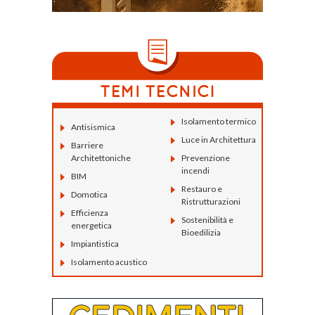
Isolamento termico
Antisismica
Luce in Architettura
Barriere
Architettoniche
Prevenzione
incendi
BIM
Restauro e
Domotica
Ristrutturazioni
Efficienza
Sostenibilità e
energetica
Bioedilizia
Impiantistica
Isolamento acustico