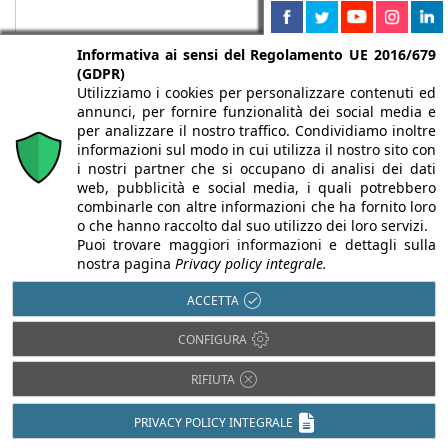
Informativa ai sensi del Regolamento UE 2016/679
(GDPR)
Utilizziamo i cookies per personalizzare contenuti ed
annunci, per fornire funzionalità dei social media e
per analizzare il nostro traffico. Condividiamo inoltre
informazioni sul modo in cui utilizza il nostro sito con
i nostri partner che si occupano di analisi dei dati
web, pubblicità e social media, i quali potrebbero
Chi siamo
Autori
Per la tua pubblicità
Iscriviti alla
combinarle con altre informazioni che ha fornito loro
newsletter
o che hanno raccolto dal suo utilizzo dei loro servizi.
Puoi trovare maggiori informazioni e dettagli sulla
nostra pagina
Privacy policy integrale.
ACCETTA
Infobuild è testata registrata presso il Tribunale di Milano al n° 63
CONFIGURA
dell’8/3/2013 - ISSN 2282-2267
© 2000-2026 Infoweb srl - P.IVA 13155920153 - Tutti i diritti
RIFIUTA
riservati |
Privacy
PRIVACY POLICY INTEGRALE