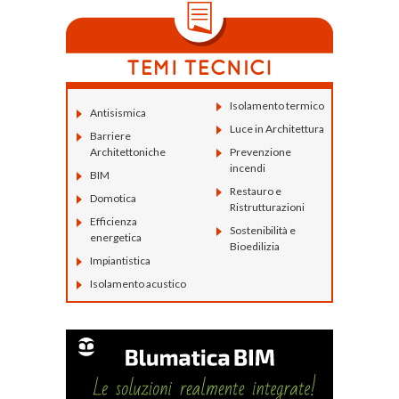
Isolamento termico
Antisismica
Luce in Architettura
Barriere
Architettoniche
Prevenzione
incendi
BIM
Restauro e
Domotica
Ristrutturazioni
Efficienza
Sostenibilità e
energetica
Bioedilizia
Impiantistica
Isolamento acustico