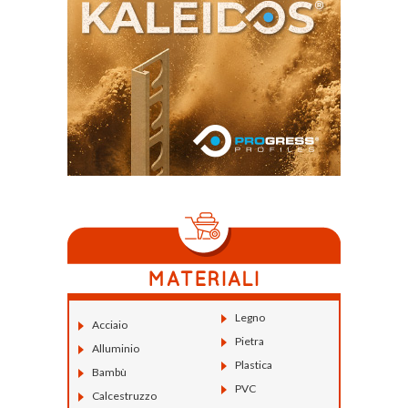
Legno
Acciaio
Pietra
Alluminio
Plastica
Bambù
PVC
Calcestruzzo