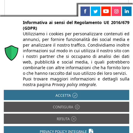
Informativa ai sensi del Regolamento UE 2016/679
(GDPR)
Utilizziamo i cookies per personalizzare contenuti ed
annunci, per fornire funzionalità dei social media e
per analizzare il nostro traffico. Condividiamo inoltre
informazioni sul modo in cui utilizza il nostro sito con
i nostri partner che si occupano di analisi dei dati
web, pubblicità e social media, i quali potrebbero
Chi siamo
Autori
Per la tua pubblicità
Iscriviti alla
combinarle con altre informazioni che ha fornito loro
newsletter
o che hanno raccolto dal suo utilizzo dei loro servizi.
Puoi trovare maggiori informazioni e dettagli sulla
nostra pagina
Privacy policy integrale.
ACCETTA
Infobuild è testata registrata presso il Tribunale di Milano al n° 63
CONFIGURA
dell’8/3/2013 - ISSN 2282-2267
© 2000-2026 Infoweb srl - P.IVA 13155920153 - Tutti i diritti
RIFIUTA
riservati |
Privacy
PRIVACY POLICY INTEGRALE