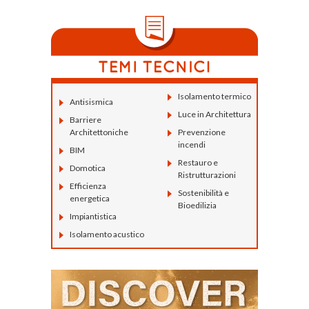
Isolamento termico
Antisismica
Luce in Architettura
Barriere
Architettoniche
Prevenzione
incendi
BIM
Restauro e
Domotica
Ristrutturazioni
Efficienza
Sostenibilità e
energetica
Bioedilizia
Impiantistica
Isolamento acustico