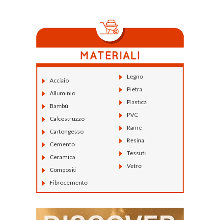
Legno
Acciaio
Pietra
Alluminio
Plastica
Bambù
PVC
Calcestruzzo
Rame
Cartongesso
Resina
Cemento
Tessuti
Ceramica
Vetro
Compositi
Fibrocemento