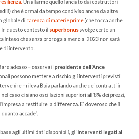
resilienza.
Un allarme quello lanciato dai costruttori
 edili) che è ormai da tempo condiviso anche da altre
o globale di
carenza di materie prime
(che tocca anche
. In questo contesto il
superbonus
svolge certo un
ta inteso che senza proroga almeno al 2023 non sarà
e di intervento.
 fare adesso – osserva il
presidente dell’Ance
onali possono mettere a rischio gli interventi previsti
ervenire – rileva Buia parlando anche dei contratti in
el caso ci siano oscillazioni superiori all’8% dei prezzi,
impresa a restituire la differenza. E’ doveroso che il
 a quanto accade”.
n base agli ultimi dati disponibili, gli
interventi legati al