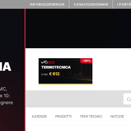
INFOBUILDENERGIA
CASAOGGIDOMANI
I PORTA
Ce
AZIENDE
PRODOTTI
TEMI TECNICI
NOTIZIE