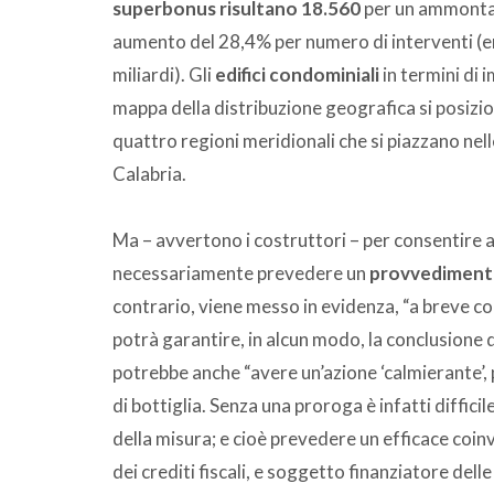
superbonus risultano 18.560
per un ammontare
aumento del 28,4% per numero di interventi (er
miliardi). Gli
edifici condominiali
in termini di 
mappa della distribuzione geografica si posiz
quattro regioni meridionali che si piazzano nell
Calabria.
Ma – avvertono i costruttori – per consentire 
necessariamente prevedere un
provvedimento
contrario, viene messo in evidenza, “a breve co
potrà garantire, in alcun modo, la conclusione d
potrebbe anche “avere un’azione ‘calmierante’, p
di bottiglia. Senza una proroga è infatti diffic
della misura; e cioè prevedere un efficace coin
dei crediti fiscali, e soggetto finanziatore dell