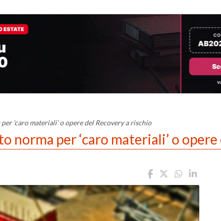
per ‘caro materiali’ o opere del Recovery a rischio
to norma per ‘caro materiali’ o opere