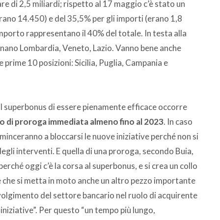
 di 2,5 miliardi; rispetto al 17 maggio c’è stato un
ano 14.450) e del 35,5% per gli importi (erano 1,8
importo rappresentano il 40% del totale. In testa alla
ionano Lombardia, Veneto, Lazio. Vanno bene anche
e prime 10 posizioni: Sicilia, Puglia, Campania e
al superbonus di essere pienamente efficace occorre
 di proroga immediata almeno fino al 2023
. In caso
minceranno a bloccarsi le nuove iniziative perché non si
egli interventi. E quella di una proroga, secondo Buia,
erché oggi c’è la corsa al superbonus, e si crea un collo
ile che si metta in moto anche un altro pezzo importante
volgimento del settore bancario nel ruolo di acquirente
e iniziative”. Per questo “un tempo più lungo,