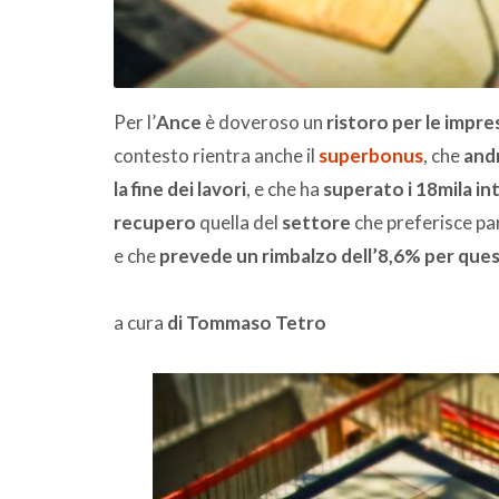
Per l’
Ance
è doveroso un
ristoro per le impre
contesto rientra anche il
superbonus
, che
and
la fine dei lavori
, e che ha
superato i 18mila in
recupero
quella del
settore
che preferisce par
e che
prevede un rimbalzo dell’8,6% per que
a cura
di Tommaso Tetro