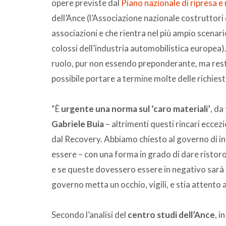
opere previste dal
Piano nazionale di ripresa e 
dell’Ance (l’Associazione nazionale costruttori
associazioni e che rientra nel più ampio scenari
colossi dell’industria automobilistica europea)
ruolo, pur non essendo preponderante, ma res
possibile portare a termine molte delle richiest
“È
urgente una norma sul ‘caro materiali’
, da
Gabriele Buia
– altrimenti questi rincari eccezi
dal Recovery. Abbiamo chiesto al governo di int
essere – con una forma in grado di dare ristoro n
e se queste dovessero essere in negativo sarà l’
governo metta un occhio, vigili, e stia attento
Secondo l’analisi del
centro studi dell’Ance
, i