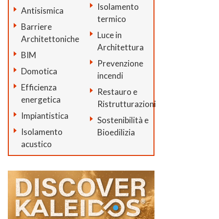
Isolamento
Antisismica
termico
Barriere
Luce in
Architettoniche
Architettura
BIM
Prevenzione
Domotica
incendi
Efficienza
Restauro e
energetica
Ristrutturazioni
Impiantistica
Sostenibilità e
Isolamento
Bioedilizia
acustico