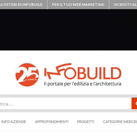
LI ESTERI DI INFOBUILD
PER IL TUO WEB MARKETING
ISCRIVITI 
rca
INFO AZIENDE
APPROFONDIMENTI
PROGETTI
CATEGORIE MERCE