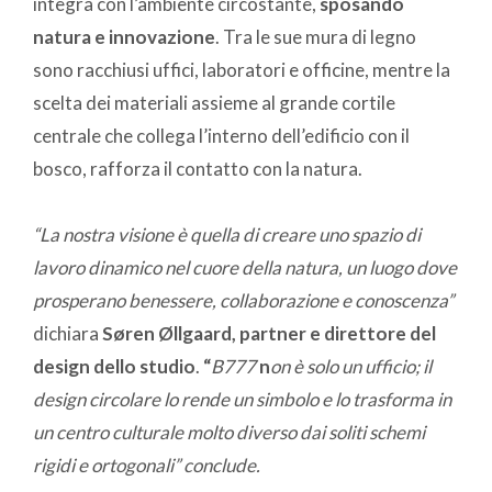
integra con l’ambiente circostante,
sposando
natura e innovazione
. Tra le sue mura di legno
sono racchiusi uffici, laboratori e officine, mentre la
scelta dei materiali assieme al grande cortile
centrale che collega l’interno dell’edificio con il
bosco, rafforza il contatto con la natura.
“La nostra visione è quella di creare uno spazio di
lavoro dinamico nel cuore della natura, un luogo dove
prosperano benessere, collaborazione e conoscenza”
dichiara
Søren Øllgaard, partner e direttore del
design dello studio
.
“
B777
n
on è solo un ufficio; il
design circolare lo rende un simbolo e lo trasforma in
un centro culturale molto diverso dai soliti schemi
rigidi e ortogonali” conclude.