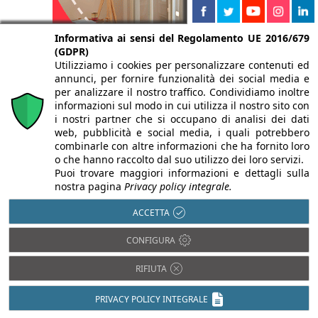
Informativa ai sensi del Regolamento UE 2016/679
(GDPR)
Utilizziamo i cookies per personalizzare contenuti ed
annunci, per fornire funzionalità dei social media e
per analizzare il nostro traffico. Condividiamo inoltre
informazioni sul modo in cui utilizza il nostro sito con
i nostri partner che si occupano di analisi dei dati
web, pubblicità e social media, i quali potrebbero
combinarle con altre informazioni che ha fornito loro
o che hanno raccolto dal suo utilizzo dei loro servizi.
Isolamento termico
Puoi trovare maggiori informazioni e dettagli sulla
Antisismica
nostra pagina
Privacy policy integrale.
Luce in Architettura
Barriere
Architettoniche
Prevenzione
ACCETTA
incendi
BIM
Restauro e
CONFIGURA
Domotica
Ristrutturazioni
Efficienza
RIFIUTA
Sostenibilità e
energetica
Bioedilizia
Impiantistica
PRIVACY POLICY INTEGRALE
Isolamento acustico