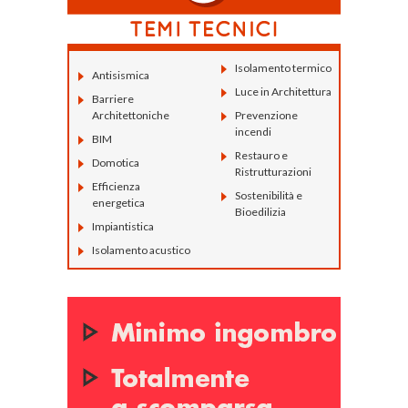
Isolamento termico
Antisismica
Luce in Architettura
Barriere
Architettoniche
Prevenzione
incendi
BIM
Restauro e
Domotica
Ristrutturazioni
Efficienza
Sostenibilità e
energetica
Bioedilizia
Impiantistica
Isolamento acustico