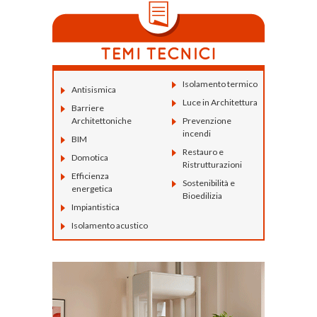
Isolamento termico
Antisismica
Luce in Architettura
Barriere
Architettoniche
Prevenzione
incendi
BIM
Restauro e
Domotica
Ristrutturazioni
Efficienza
Sostenibilità e
energetica
Bioedilizia
Impiantistica
Isolamento acustico