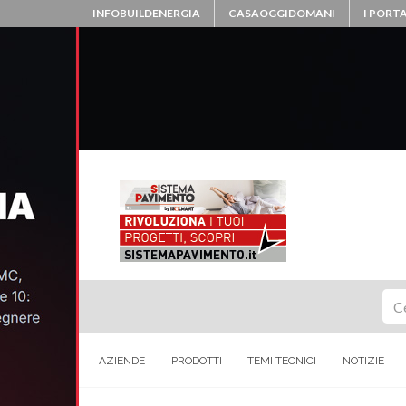
INFOBUILDENERGIA
CASAOGGIDOMANI
I PORTA
Ce
AZIENDE
PRODOTTI
TEMI TECNICI
NOTIZIE