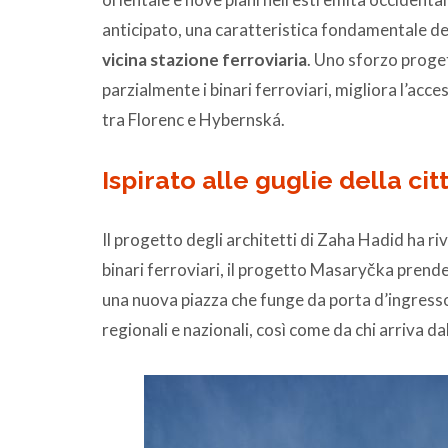
anticipato, una caratteristica fondamentale d
vicina stazione ferroviaria
. Uno sforzo proge
parzialmente i binari ferroviari, migliora l’access
tra Florenc e Hybernská.
Ispirato alle guglie della ci
Il progetto degli architetti di Zaha Hadid ha r
binari ferroviari, il progetto Masaryčka prend
una nuova piazza che funge da porta d’ingresso 
regionali e nazionali, così come da chi arriva d