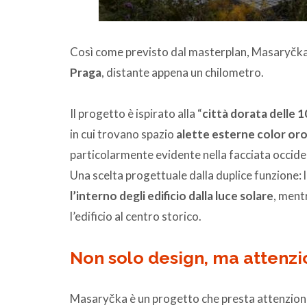
Così come previsto dal masterplan, Masaryčka
Praga
, distante appena un chilometro.
Il progetto è ispirato alla “
città dorata delle 1
in cui trovano spazio
alette esterne color
or
particolarmente evidente nella facciata occident
Una scelta progettuale dalla duplice funzione: l
l’interno degli edificio dalla luce solare
, ment
l’edificio al centro storico.
Non solo design, ma attenzio
Masaryčka è un progetto che presta attenzione a