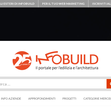
LI ESTERI DI INFOBUILD
PER IL TUO WEB MARKETING
ISCRIVITI 
rca
INFO AZIENDE
APPROFONDIMENTI
PROGETTI
CATEGORIE MERCE