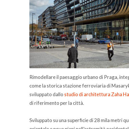
Rimodellare il paesaggio urbano di Praga, inte
come la storica stazione ferroviaria di Masaryk.
sviluppato dallo
studio di architettura Zaha H
di riferimento per la città.
Sviluppato su una superficie di 28 mila metri qua
orientale e nove piani nell’estremità occidenta