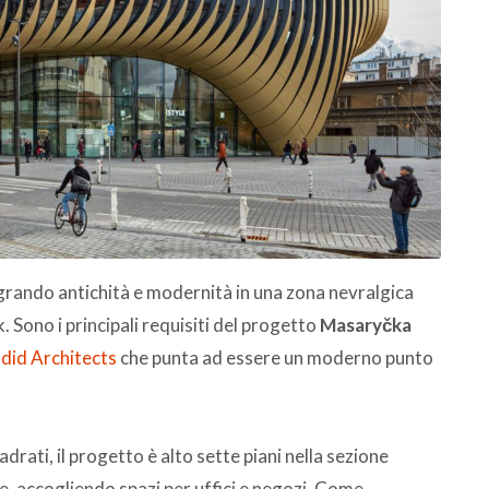
grando antichità e modernità in una zona nevralgica
 Sono i principali requisiti del progetto
Masaryčka
adid Architects
che punta ad essere un moderno punto
drati, il progetto è alto sette piani nella sezione
le, accogliendo spazi per uffici e negozi. Come