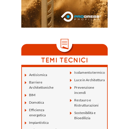
Isolamento termico
Antisismica
Luce in Architettura
Barriere
Architettoniche
Prevenzione
incendi
BIM
Restauro e
Domotica
Ristrutturazioni
Efficienza
Sostenibilità e
energetica
Bioedilizia
Impiantistica