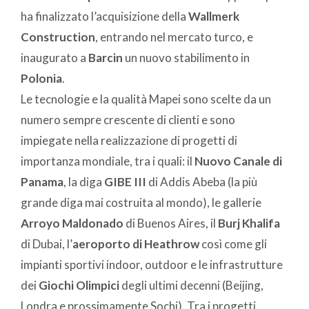
ha finalizzato l’acquisizione della
Wallmerk
Construction
, entrando nel mercato turco, e
inaugurato a
Barcin
un nuovo stabilimento in
Polonia
.
Le tecnologie e la qualità Mapei sono scelte da un
numero sempre crescente di clienti e sono
impiegate nella realizzazione di progetti di
importanza mondiale, tra i quali: il
Nuovo Canale di
Panama
, la diga
GIBE III
di Addis Abeba (la più
grande diga mai costruita al mondo), le gallerie
Arroyo Maldonado
di Buenos Aires, il
Burj Khalifa
di Dubai, l’
aeroporto di Heathrow
così come gli
impianti sportivi indoor, outdoor e le infrastrutture
dei
Giochi Olimpici
degli ultimi decenni (Beijing,
Londra e prossimamente Sochi). Tra i progetti